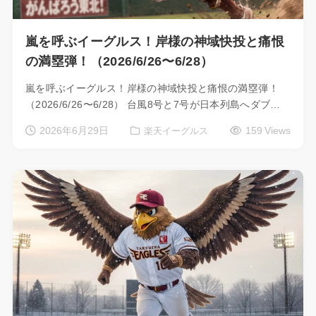
嵐を呼ぶイーグルス！岸様の神域快投と痛恨
の満塁弾！（2026/6/26〜6/28）
嵐を呼ぶイーグルス！岸様の神域快投と痛恨の満塁弾！
（2026/6/26〜6/28） 台風8号と7号が日本列島へダブ…
2026年6月29日
159 Views
楽天イーグルス