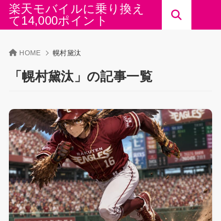
楽天モバイルに乗り換え
て14,000ポイント
HOME
幌村黛汰
「幌村黛汰」の記事一覧