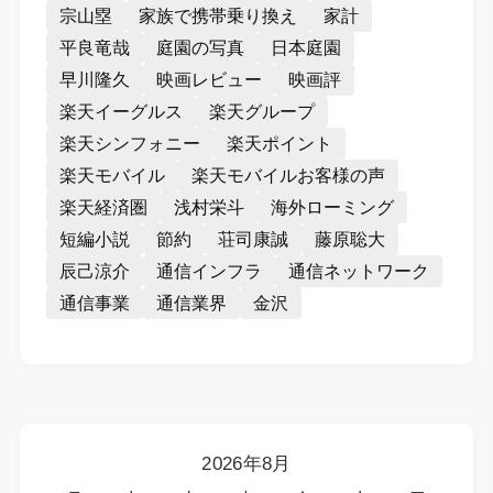
宗山塁
家族で携帯乗り換え
家計
平良竜哉
庭園の写真
日本庭園
早川隆久
映画レビュー
映画評
楽天イーグルス
楽天グループ
楽天シンフォニー
楽天ポイント
楽天モバイル
楽天モバイルお客様の声
楽天経済圏
浅村栄斗
海外ローミング
短編小説
節約
荘司康誠
藤原聡大
辰己涼介
通信インフラ
通信ネットワーク
通信事業
通信業界
金沢
2026年8月