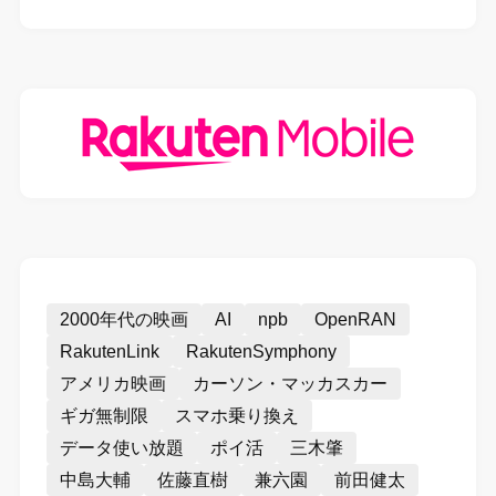
2000年代の映画
AI
npb
OpenRAN
RakutenLink
RakutenSymphony
アメリカ映画
カーソン・マッカスカー
ギガ無制限
スマホ乗り換え
データ使い放題
ポイ活
三木肇
中島大輔
佐藤直樹
兼六園
前田健太