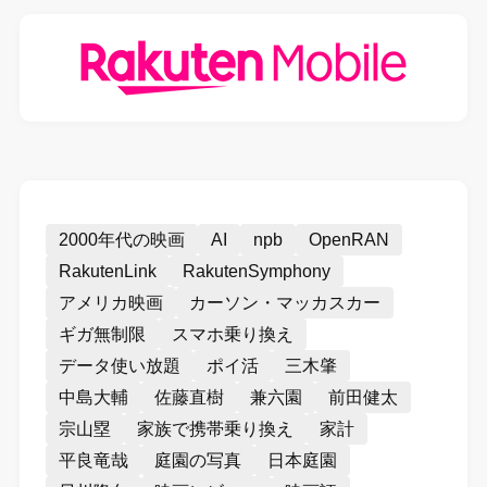
2000年代の映画
AI
npb
OpenRAN
RakutenLink
RakutenSymphony
アメリカ映画
カーソン・マッカスカー
ギガ無制限
スマホ乗り換え
データ使い放題
ポイ活
三木肇
中島大輔
佐藤直樹
兼六園
前田健太
宗山塁
家族で携帯乗り換え
家計
平良竜哉
庭園の写真
日本庭園