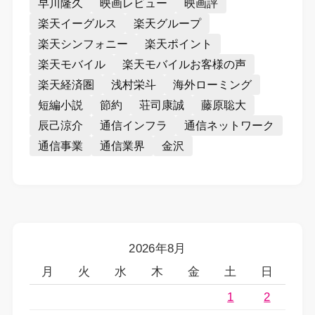
早川隆久
映画レビュー
映画評
楽天イーグルス
楽天グループ
楽天シンフォニー
楽天ポイント
楽天モバイル
楽天モバイルお客様の声
楽天経済圏
浅村栄斗
海外ローミング
短編小説
節約
荘司康誠
藤原聡大
辰己涼介
通信インフラ
通信ネットワーク
通信事業
通信業界
金沢
2026年8月
月
火
水
木
金
土
日
1
2