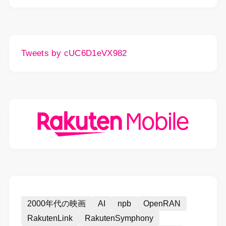
Tweets by cUC6D1eVX982
2000年代の映画
AI
npb
OpenRAN
RakutenLink
RakutenSymphony