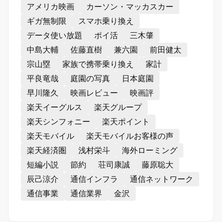
アメリカ映画
カーソン・マッカスカー
ギガ無制限
スマホ乗り換え
データ使い放題
ポイ活
三木肇
中島大輔
佐藤直樹
兼六園
前田健太
宗山塁
家族で携帯乗り換え
家計
平良竜哉
庭園の写真
日本庭園
早川隆久
映画レビュー
映画評
楽天イーグルス
楽天グループ
楽天シンフォニー
楽天ポイント
楽天モバイル
楽天モバイルお客様の声
楽天経済圏
浅村栄斗
海外ローミング
短編小説
節約
荘司康誠
藤原聡大
辰己涼介
通信インフラ
通信ネットワーク
通信事業
通信業界
金沢