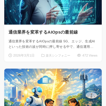
通信業界を変革するAIOpsの最前線
通信業界を変革するAIOpsの最前線 5G、エッジ、生成AI
といった技術の波が同時に押し寄せる中で、通信運用…
2026年3月1日
472 Views
楽天シンフォニー