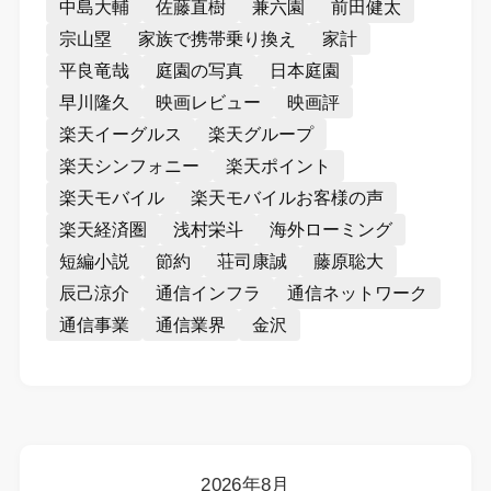
中島大輔
佐藤直樹
兼六園
前田健太
宗山塁
家族で携帯乗り換え
家計
平良竜哉
庭園の写真
日本庭園
早川隆久
映画レビュー
映画評
楽天イーグルス
楽天グループ
楽天シンフォニー
楽天ポイント
楽天モバイル
楽天モバイルお客様の声
楽天経済圏
浅村栄斗
海外ローミング
短編小説
節約
荘司康誠
藤原聡大
辰己涼介
通信インフラ
通信ネットワーク
通信事業
通信業界
金沢
2026年8月