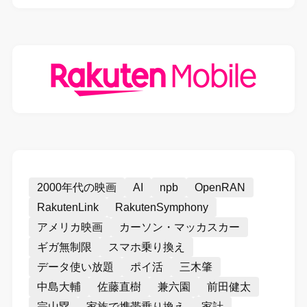
2000年代の映画
AI
npb
OpenRAN
RakutenLink
RakutenSymphony
アメリカ映画
カーソン・マッカスカー
ギガ無制限
スマホ乗り換え
データ使い放題
ポイ活
三木肇
中島大輔
佐藤直樹
兼六園
前田健太
宗山塁
家族で携帯乗り換え
家計