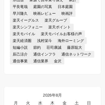
平良竜哉
庭園の写真
日本庭園
早川隆久
映画レビュー
映画評
楽天イーグルス
楽天グループ
楽天シンフォニー
楽天ポイント
楽天モバイル
楽天モバイルお客様の声
楽天経済圏
浅村栄斗
海外ローミング
短編小説
節約
荘司康誠
藤原聡大
辰己涼介
通信インフラ
通信ネットワーク
通信事業
通信業界
金沢
2026年8月
月
火
水
木
金
土
日