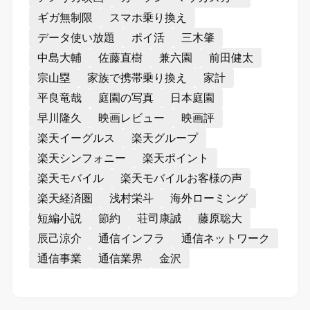
ギガ無制限
スマホ乗り換え
データ使い放題
ポイ活
三木肇
中島大輔
佐藤直樹
兼六園
前田健太
宗山塁
家族で携帯乗り換え
家計
平良竜哉
庭園の写真
日本庭園
早川隆久
映画レビュー
映画評
楽天イーグルス
楽天グループ
楽天シンフォニー
楽天ポイント
楽天モバイル
楽天モバイルお客様の声
楽天経済圏
浅村栄斗
海外ローミング
短編小説
節約
荘司康誠
藤原聡大
辰己涼介
通信インフラ
通信ネットワーク
通信事業
通信業界
金沢