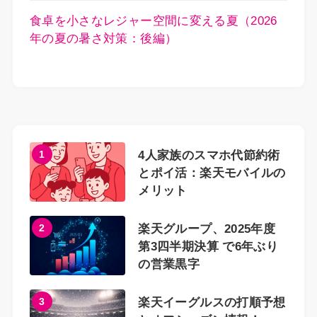
食卓を小さなレジャー空間に変える夏（2026
年の夏の暑さ対策：後編）
1
4人家族のスマホ代節約術
とポイ活：楽天モバイルの
メリット
2
楽天グループ、2025年度
第3四半期決算 で6年ぶり
の営業黒字
3
楽天イーグルスの打順予想