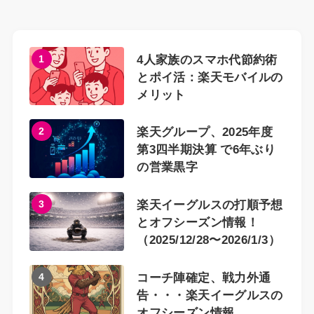
1
4人家族のスマホ代節約術
とポイ活：楽天モバイルの
メリット
2
楽天グループ、2025年度
第3四半期決算 で6年ぶり
の営業黒字
3
楽天イーグルスの打順予想
とオフシーズン情報！
（2025/12/28〜2026/1/3）
4
コーチ陣確定、戦力外通
告・・・楽天イーグルスの
オフシーズン情報