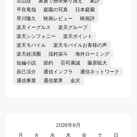
宗山塁
家族で携帯乗り換え
家計
平良竜哉
庭園の写真
日本庭園
早川隆久
映画レビュー
映画評
楽天イーグルス
楽天グループ
楽天シンフォニー
楽天ポイント
楽天モバイル
楽天モバイルお客様の声
楽天経済圏
浅村栄斗
海外ローミング
短編小説
節約
荘司康誠
藤原聡大
辰己涼介
通信インフラ
通信ネットワーク
通信事業
通信業界
金沢
2026年8月
月
火
水
木
金
土
日