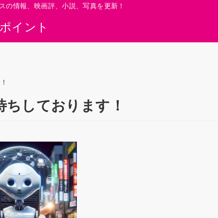
スの情報、映画評、小説、写真を更新！
0ポイント
す！
待ちしております！