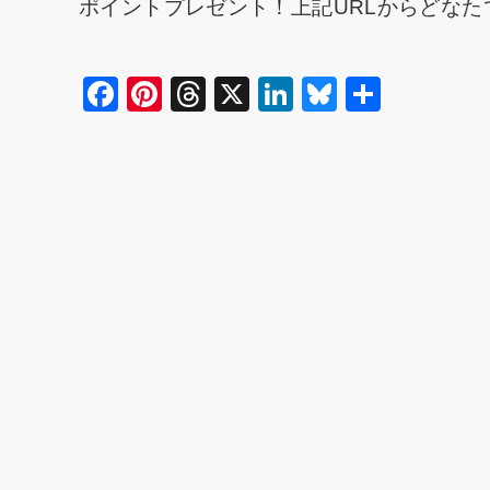
ポイントプレゼント！上記URLからどな
F
Pi
T
X
Li
Bl
共
a
nt
hr
n
u
有
c
er
e
k
e
e
e
a
e
s
b
st
d
dI
k
o
s
n
y
o
k