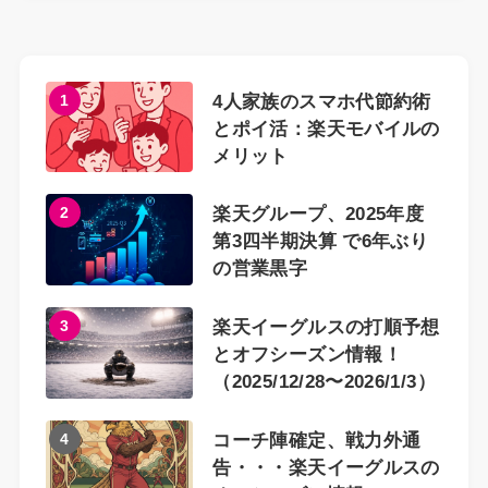
1
4人家族のスマホ代節約術
とポイ活：楽天モバイルの
メリット
2
楽天グループ、2025年度
第3四半期決算 で6年ぶり
の営業黒字
3
楽天イーグルスの打順予想
とオフシーズン情報！
（2025/12/28〜2026/1/3）
4
コーチ陣確定、戦力外通
告・・・楽天イーグルスの