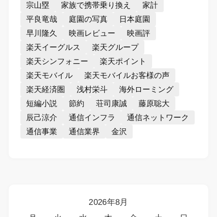
宗山塁
家族で携帯乗り換え
家計
平良竜哉
庭園の写真
日本庭園
早川隆久
映画レビュー
映画評
楽天イーグルス
楽天グループ
楽天シンフォニー
楽天ポイント
楽天モバイル
楽天モバイルお客様の声
楽天経済圏
浅村栄斗
海外ローミング
短編小説
節約
荘司康誠
藤原聡大
辰己涼介
通信インフラ
通信ネットワーク
通信事業
通信業界
金沢
2026年8月