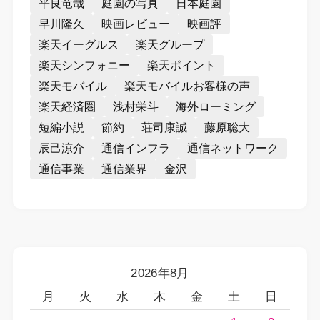
平良竜哉
庭園の写真
日本庭園
早川隆久
映画レビュー
映画評
楽天イーグルス
楽天グループ
楽天シンフォニー
楽天ポイント
楽天モバイル
楽天モバイルお客様の声
楽天経済圏
浅村栄斗
海外ローミング
短編小説
節約
荘司康誠
藤原聡大
辰己涼介
通信インフラ
通信ネットワーク
通信事業
通信業界
金沢
2026年8月
月
火
水
木
金
土
日