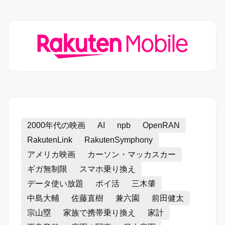
2000年代の映画
AI
npb
OpenRAN
RakutenLink
RakutenSymphony
アメリカ映画
カーソン・マッカスカー
ギガ無制限
スマホ乗り換え
データ使い放題
ポイ活
三木肇
中島大輔
佐藤直樹
兼六園
前田健太
宗山塁
家族で携帯乗り換え
家計