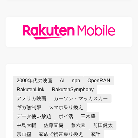
2000年代の映画
AI
npb
OpenRAN
RakutenLink
RakutenSymphony
アメリカ映画
カーソン・マッカスカー
ギガ無制限
スマホ乗り換え
データ使い放題
ポイ活
三木肇
中島大輔
佐藤直樹
兼六園
前田健太
宗山塁
家族で携帯乗り換え
家計