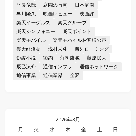
平良竜哉
庭園の写真
日本庭園
早川隆久
映画レビュー
映画評
楽天イーグルス
楽天グループ
楽天シンフォニー
楽天ポイント
楽天モバイル
楽天モバイルお客様の声
楽天経済圏
浅村栄斗
海外ローミング
短編小説
節約
荘司康誠
藤原聡大
辰己涼介
通信インフラ
通信ネットワーク
通信事業
通信業界
金沢
2026年8月
月
火
水
木
金
土
日