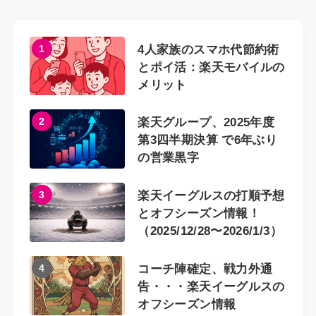
1
4人家族のスマホ代節約術
とポイ活：楽天モバイルの
メリット
2
楽天グループ、2025年度
第3四半期決算 で6年ぶり
の営業黒字
3
楽天イーグルスの打順予想
とオフシーズン情報！
（2025/12/28〜2026/1/3）
4
コーチ陣確定、戦力外通
告・・・楽天イーグルスの
オフシーズン情報