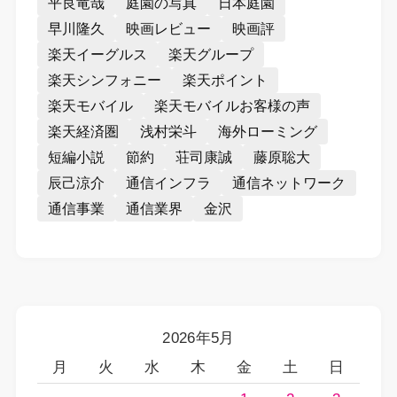
平良竜哉
庭園の写真
日本庭園
早川隆久
映画レビュー
映画評
楽天イーグルス
楽天グループ
楽天シンフォニー
楽天ポイント
楽天モバイル
楽天モバイルお客様の声
楽天経済圏
浅村栄斗
海外ローミング
短編小説
節約
荘司康誠
藤原聡大
辰己涼介
通信インフラ
通信ネットワーク
通信事業
通信業界
金沢
2026年5月
月
火
水
木
金
土
日