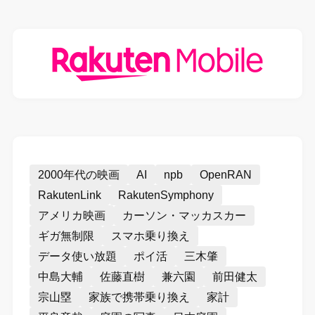
2000年代の映画
AI
npb
OpenRAN
RakutenLink
RakutenSymphony
アメリカ映画
カーソン・マッカスカー
ギガ無制限
スマホ乗り換え
データ使い放題
ポイ活
三木肇
中島大輔
佐藤直樹
兼六園
前田健太
宗山塁
家族で携帯乗り換え
家計