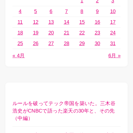
1
2
3
4
5
6
7
8
9
10
11
12
13
14
15
16
17
18
19
20
21
22
23
24
25
26
27
28
29
30
31
« 4月
6月 »
ルールを破ってテック帝国を築いた。三木谷
浩史がCNBCで語った楽天の30年と、その先
（中編）