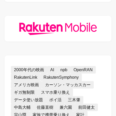
2000年代の映画
AI
npb
OpenRAN
RakutenLink
RakutenSymphony
アメリカ映画
カーソン・マッカスカー
ギガ無制限
スマホ乗り換え
データ使い放題
ポイ活
三木肇
中島大輔
佐藤直樹
兼六園
前田健太
宗山塁
家族で携帯乗り換え
家計