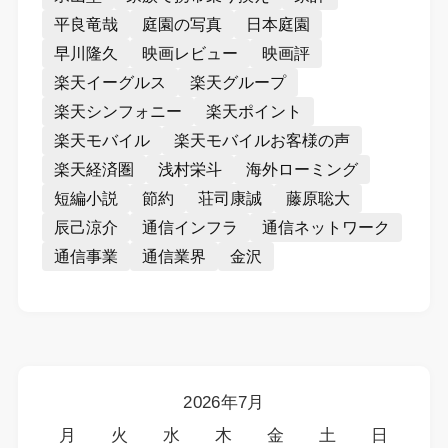
平良竜哉
庭園の写真
日本庭園
早川隆久
映画レビュー
映画評
楽天イーグルス
楽天グループ
楽天シンフォニー
楽天ポイント
楽天モバイル
楽天モバイルお客様の声
楽天経済圏
浅村栄斗
海外ローミング
短編小説
節約
荘司康誠
藤原聡大
辰己涼介
通信インフラ
通信ネットワーク
通信事業
通信業界
金沢
2026年7月
月
火
水
木
金
土
日