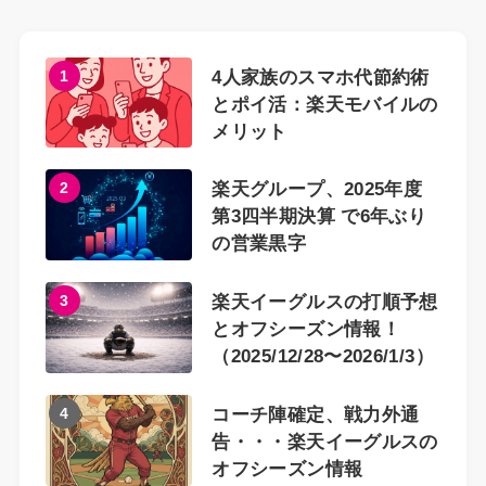
1
4人家族のスマホ代節約術
とポイ活：楽天モバイルの
メリット
2
楽天グループ、2025年度
第3四半期決算 で6年ぶり
の営業黒字
3
楽天イーグルスの打順予想
とオフシーズン情報！
（2025/12/28〜2026/1/3）
4
コーチ陣確定、戦力外通
告・・・楽天イーグルスの
オフシーズン情報