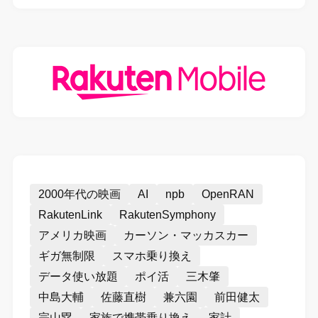
2000年代の映画
AI
npb
OpenRAN
RakutenLink
RakutenSymphony
アメリカ映画
カーソン・マッカスカー
ギガ無制限
スマホ乗り換え
データ使い放題
ポイ活
三木肇
中島大輔
佐藤直樹
兼六園
前田健太
宗山塁
家族で携帯乗り換え
家計