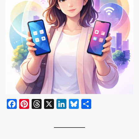
F
Pi
T
X
Li
Bl
共
a
nt
hr
n
u
有
c
er
e
k
e
e
e
a
e
s