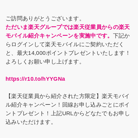
b
st
d
dI
k
o
s
n
y
ご訪問ありがとうございます。
o
ただいま楽天グループでは楽天従業員からの楽天
k
モバイル紹介キャンペーンを実施中です。
下記か
らログインして楽天モバイルにご契約いただく
と、最大14,000ポイントプレゼントいたします！
よろしくお願い申し上げます。
https://r10.to/hYYGNa
【楽天従業員から紹介された方限定】楽天モバイ
ル紹介キャンペーン！回線お申し込みごとにポイ
ントプレゼント！上記URLからどなたでもお申し
込みいただけます。