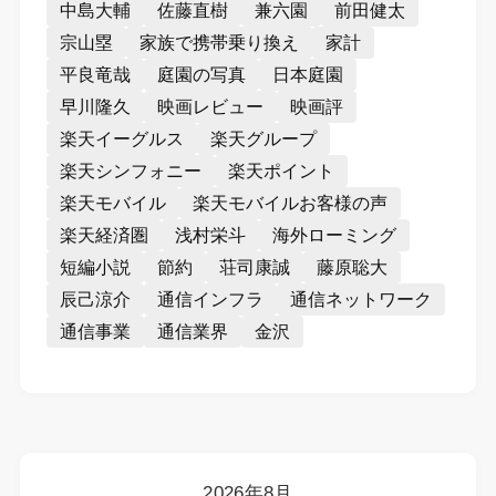
中島大輔
佐藤直樹
兼六園
前田健太
宗山塁
家族で携帯乗り換え
家計
平良竜哉
庭園の写真
日本庭園
早川隆久
映画レビュー
映画評
楽天イーグルス
楽天グループ
楽天シンフォニー
楽天ポイント
楽天モバイル
楽天モバイルお客様の声
楽天経済圏
浅村栄斗
海外ローミング
短編小説
節約
荘司康誠
藤原聡大
辰己涼介
通信インフラ
通信ネットワーク
通信事業
通信業界
金沢
2026年8月