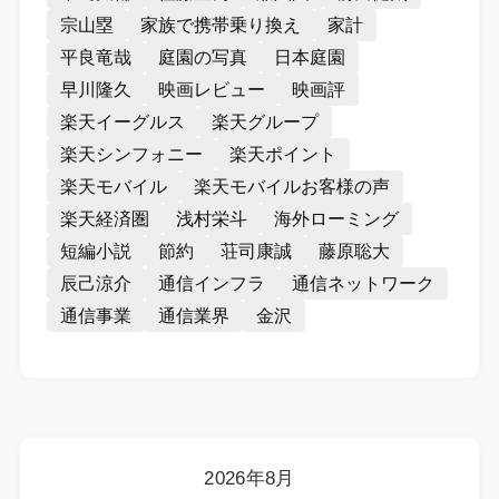
宗山塁
家族で携帯乗り換え
家計
平良竜哉
庭園の写真
日本庭園
早川隆久
映画レビュー
映画評
楽天イーグルス
楽天グループ
楽天シンフォニー
楽天ポイント
楽天モバイル
楽天モバイルお客様の声
楽天経済圏
浅村栄斗
海外ローミング
短編小説
節約
荘司康誠
藤原聡大
辰己涼介
通信インフラ
通信ネットワーク
通信事業
通信業界
金沢
2026年8月