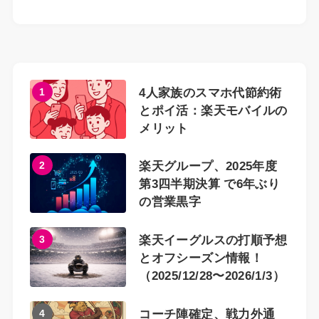
1
4人家族のスマホ代節約術
とポイ活：楽天モバイルの
メリット
2
楽天グループ、2025年度
第3四半期決算 で6年ぶり
の営業黒字
3
楽天イーグルスの打順予想
とオフシーズン情報！
（2025/12/28〜2026/1/3）
4
コーチ陣確定、戦力外通