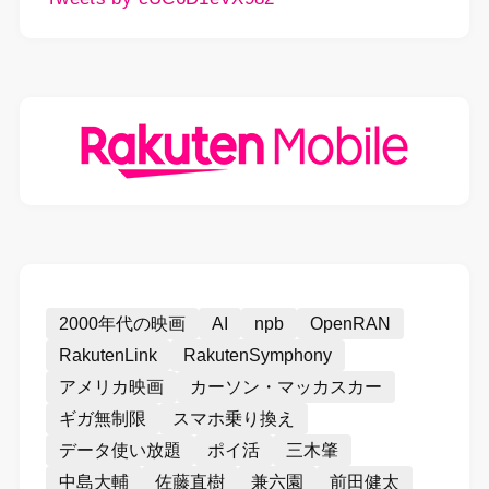
2000年代の映画
AI
npb
OpenRAN
RakutenLink
RakutenSymphony
アメリカ映画
カーソン・マッカスカー
ギガ無制限
スマホ乗り換え
データ使い放題
ポイ活
三木肇
中島大輔
佐藤直樹
兼六園
前田健太