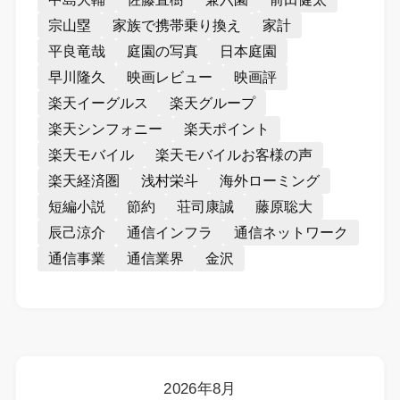
宗山塁
家族で携帯乗り換え
家計
平良竜哉
庭園の写真
日本庭園
早川隆久
映画レビュー
映画評
楽天イーグルス
楽天グループ
楽天シンフォニー
楽天ポイント
楽天モバイル
楽天モバイルお客様の声
楽天経済圏
浅村栄斗
海外ローミング
短編小説
節約
荘司康誠
藤原聡大
辰己涼介
通信インフラ
通信ネットワーク
通信事業
通信業界
金沢
2026年8月