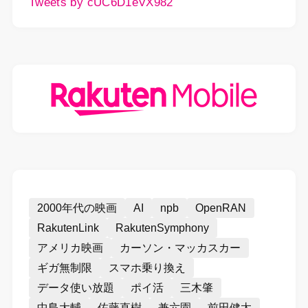
Tweets by cUC6D1eVX982
2000年代の映画
AI
npb
OpenRAN
RakutenLink
RakutenSymphony
アメリカ映画
カーソン・マッカスカー
ギガ無制限
スマホ乗り換え
データ使い放題
ポイ活
三木肇
中島大輔
佐藤直樹
兼六園
前田健太