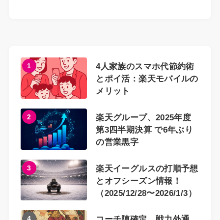
1
4人家族のスマホ代節約術
とポイ活：楽天モバイルの
メリット
2
楽天グループ、2025年度
第3四半期決算 で6年ぶり
の営業黒字
3
楽天イーグルスの打順予想
とオフシーズン情報！
（2025/12/28〜2026/1/3）
4
コーチ陣確定、戦力外通