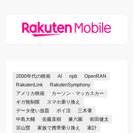
2000年代の映画
AI
npb
OpenRAN
RakutenLink
RakutenSymphony
アメリカ映画
カーソン・マッカスカー
ギガ無制限
スマホ乗り換え
データ使い放題
ポイ活
三木肇
中島大輔
佐藤直樹
兼六園
前田健太
宗山塁
家族で携帯乗り換え
家計