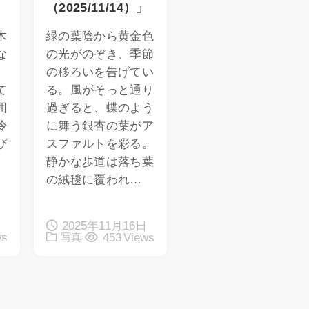
（2025/11/14）」
木
緑の葉陰から黄金色
な
の光がのぞき、季節
、
の移ろいを告げてい
て
る。風がそっと通り
囲
過ぎると、蝶のよう
冷
に舞う銀杏の葉がア
び
スファルトを彩る。
。
静かな歩道は落ち葉
の絨毯に覆われ…
日
2025年11月16日
ws
453 Views
写真