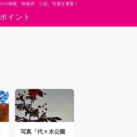
スの情報、映画評、小説、写真を更新！
0ポイント
園
写真「代々木公園