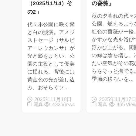
（2025/11/14）そ
の薔薇」
の2」
秋の夕暮れの代々
公園。燃えるよう
代々木公園に咲く紫
紅色の薔薇が一輪
と白の競演。アメジ
かすかな光を浴び
ストセージ（サルビ
浮かび上がる。周
ア・レウカンサ）が
の緑は陰を増し、
光と影をまとい、公
たい空気がその花
園の主役として優美
らをそっと撫でる
に揺れる。背後には
季節の移ろいを…
黄金色の光が差し込
み、おそらくソ…
2025年11月18日
2025年11月17
432 Views
465 Vie
写真
写真