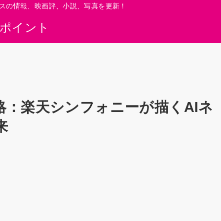
スの情報、映画評、小説、写真を更新！
0ポイント
：楽天シンフォニーが描くAIネ
来