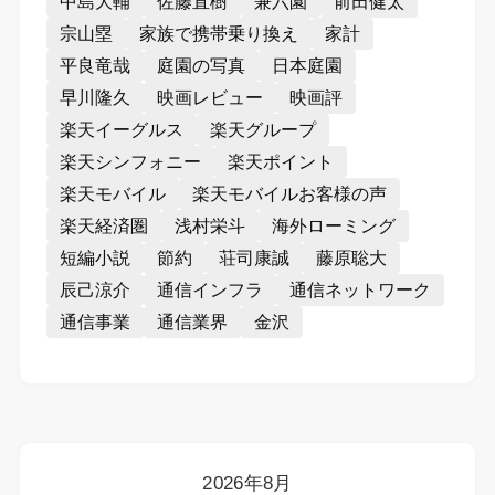
中島大輔
佐藤直樹
兼六園
前田健太
宗山塁
家族で携帯乗り換え
家計
平良竜哉
庭園の写真
日本庭園
早川隆久
映画レビュー
映画評
楽天イーグルス
楽天グループ
楽天シンフォニー
楽天ポイント
楽天モバイル
楽天モバイルお客様の声
楽天経済圏
浅村栄斗
海外ローミング
短編小説
節約
荘司康誠
藤原聡大
辰己涼介
通信インフラ
通信ネットワーク
通信事業
通信業界
金沢
2026年8月