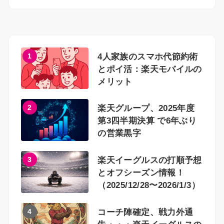
1
4人家族のスマホ代節約術
とポイ活：楽天モバイルの
メリット
2
楽天グループ、2025年度
第3四半期決算 で6年ぶり
の営業黒字
3
楽天イーグルスの打順予想
とオフシーズン情報！
（2025/12/28〜2026/1/3）
4
コーチ陣確定、戦力外通