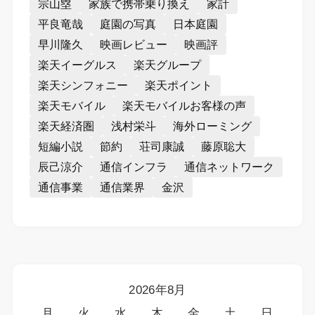
宗山塁
家族で携帯乗り換え
家計
平良竜哉
庭園の写真
日本庭園
早川隆久
映画レビュー
映画評
楽天イーグルス
楽天グループ
楽天シンフォニー
楽天ポイント
楽天モバイル
楽天モバイルお客様の声
楽天経済圏
浅村栄斗
海外ローミング
短編小説
節約
荘司康誠
藤原聡大
辰己涼介
通信インフラ
通信ネットワーク
通信事業
通信業界
金沢
2026年8月
月
火
水
木
金
土
日