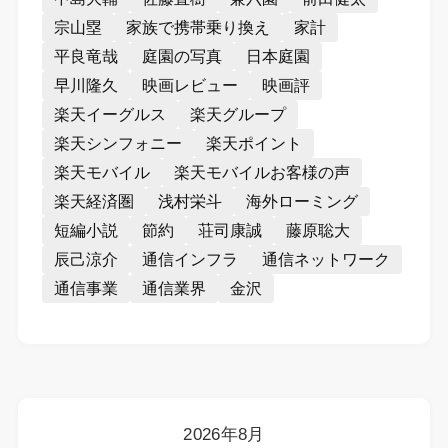
宗山塁
家族で携帯乗り換え
家計
平良竜哉
庭園の写真
日本庭園
早川隆久
映画レビュー
映画評
楽天イーグルス
楽天グループ
楽天シンフォニー
楽天ポイント
楽天モバイル
楽天モバイルお客様の声
楽天経済圏
浅村栄斗
海外ローミング
短編小説
節約
荘司康誠
藤原聡大
辰己涼介
通信インフラ
通信ネットワーク
通信事業
通信業界
金沢
2026年8月