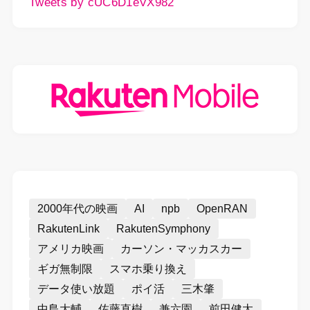
Tweets by cUC6D1eVX982
2000年代の映画
AI
npb
OpenRAN
RakutenLink
RakutenSymphony
アメリカ映画
カーソン・マッカスカー
ギガ無制限
スマホ乗り換え
データ使い放題
ポイ活
三木肇
中島大輔
佐藤直樹
兼六園
前田健太