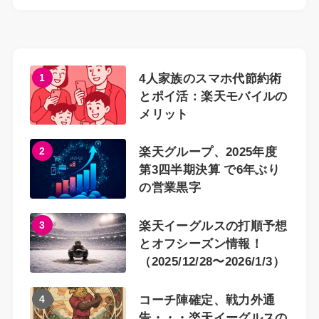
1
4人家族のスマホ代節約術
とポイ活：楽天モバイルの
メリット
2
楽天グループ、2025年度
第3四半期決算 で6年ぶり
の営業黒字
3
楽天イーグルスの打順予想
とオフシーズン情報！
（2025/12/28〜2026/1/3）
4
コーチ陣確定、戦力外通
告・・・楽天イーグルスの