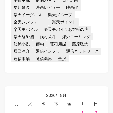
平良竜哉
庭園の写真
日本庭園
早川隆久
映画レビュー
映画評
楽天イーグルス
楽天グループ
楽天シンフォニー
楽天ポイント
楽天モバイル
楽天モバイルお客様の声
楽天経済圏
浅村栄斗
海外ローミング
短編小説
節約
荘司康誠
藤原聡大
辰己涼介
通信インフラ
通信ネットワーク
通信事業
通信業界
金沢
2026年8月
月
火
水
木
金
土
日
1
2