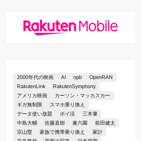
2000年代の映画
AI
npb
OpenRAN
RakutenLink
RakutenSymphony
アメリカ映画
カーソン・マッカスカー
ギガ無制限
スマホ乗り換え
データ使い放題
ポイ活
三木肇
中島大輔
佐藤直樹
兼六園
前田健太
宗山塁
家族で携帯乗り換え
家計