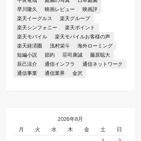
平良竜哉
庭園の写真
日本庭園
早川隆久
映画レビュー
映画評
楽天イーグルス
楽天グループ
楽天シンフォニー
楽天ポイント
楽天モバイル
楽天モバイルお客様の声
楽天経済圏
浅村栄斗
海外ローミング
短編小説
節約
荘司康誠
藤原聡大
辰己涼介
通信インフラ
通信ネットワーク
通信事業
通信業界
金沢
2026年8月
月
火
水
木
金
土
日
1
2