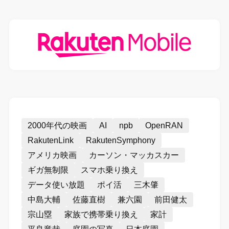
2000年代の映画
AI
npb
OpenRAN
RakutenLink
RakutenSymphony
アメリカ映画
カーソン・マッカスカー
ギガ無制限
スマホ乗り換え
データ使い放題
ポイ活
三木肇
中島大輔
佐藤直樹
兼六園
前田健太
宗山塁
家族で携帯乗り換え
家計