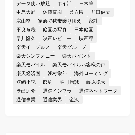
データ使い放題
ポイ活
三木肇
中島大輔
佐藤直樹
兼六園
前田健太
宗山塁
家族で携帯乗り換え
家計
平良竜哉
庭園の写真
日本庭園
早川隆久
映画レビュー
映画評
楽天イーグルス
楽天グループ
楽天シンフォニー
楽天ポイント
楽天モバイル
楽天モバイルお客様の声
楽天経済圏
浅村栄斗
海外ローミング
短編小説
節約
荘司康誠
藤原聡大
辰己涼介
通信インフラ
通信ネットワーク
通信事業
通信業界
金沢