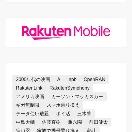
2000年代の映画
AI
npb
OpenRAN
RakutenLink
RakutenSymphony
アメリカ映画
カーソン・マッカスカー
ギガ無制限
スマホ乗り換え
データ使い放題
ポイ活
三木肇
中島大輔
佐藤直樹
兼六園
前田健太
宗山塁
家族で携帯乗り換え
家計