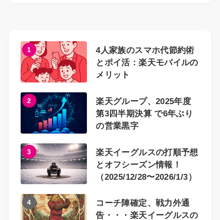
1
4人家族のスマホ代節約術
とポイ活：楽天モバイルの
メリット
2
楽天グループ、2025年度
第3四半期決算 で6年ぶり
の営業黒字
3
楽天イーグルスの打順予想
とオフシーズン情報！
（2025/12/28〜2026/1/3）
4
コーチ陣確定、戦力外通
告・・・楽天イーグルスの