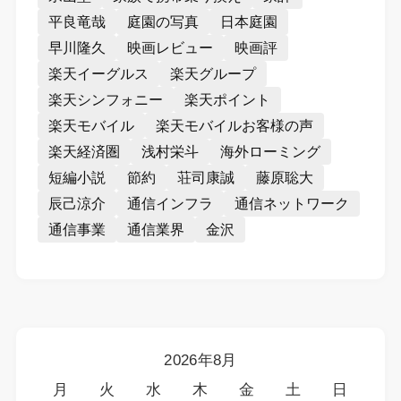
平良竜哉
庭園の写真
日本庭園
早川隆久
映画レビュー
映画評
楽天イーグルス
楽天グループ
楽天シンフォニー
楽天ポイント
楽天モバイル
楽天モバイルお客様の声
楽天経済圏
浅村栄斗
海外ローミング
短編小説
節約
荘司康誠
藤原聡大
辰己涼介
通信インフラ
通信ネットワーク
通信事業
通信業界
金沢
2026年8月
月
火
水
木
金
土
日