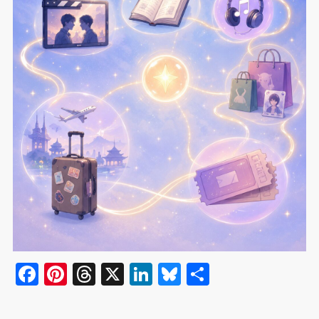
F
Pi
T
X
Li
Bl
共
a
nt
hr
n
u
有