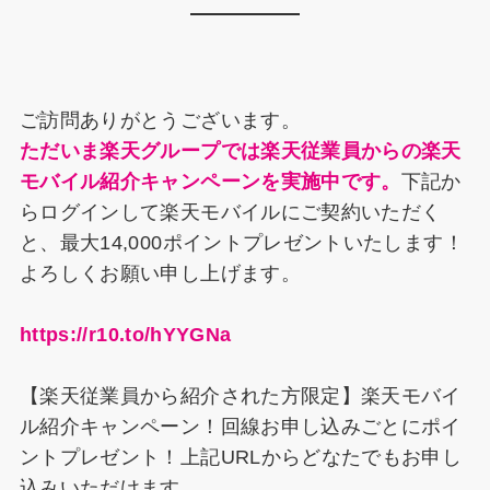
c
er
e
k
e
e
e
a
e
s
b
st
d
dI
k
o
s
n
y
ご訪問ありがとうございます。
o
ただいま楽天グループでは楽天従業員からの楽天
k
モバイル紹介キャンペーンを実施中です。
下記か
らログインして楽天モバイルにご契約いただく
と、最大14,000ポイントプレゼントいたします！
よろしくお願い申し上げます。
https://r10.to/hYYGNa
【楽天従業員から紹介された方限定】楽天モバイ
ル紹介キャンペーン！回線お申し込みごとにポイ
ントプレゼント！上記URLからどなたでもお申し
込みいただけます。