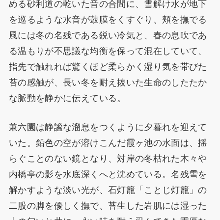
める砂利道の乾いた音の合間に、雪解け水が地下
を巡るような水音が鼓膜をくすぐり、頬を撫でる
風には冬の名残である鋭い冷気と、春の息吹であ
る温もりが不思議な均衡を保って混在していて、
指先で触れれば驚くほど柔らかく湿り気を帯びた
苔の感触が、長い冬を耐え抜いた生命のしたたか
な脈動を静かに伝えている。
兼六園は静謐な溜息をつくように夕暮れを迎えて
いた。鉛色の空が溶けこんだ霞ヶ池の水面は、揺
らぐことのない鏡となり、対岸の冬枯れた木々や
内橋亭の影を水底深くへと沈めている。名残雪を
解かすような淡い光が、石灯籠「ことじ灯籠」の
二股の脚を優しく撫で、苔生した岩肌には湿った