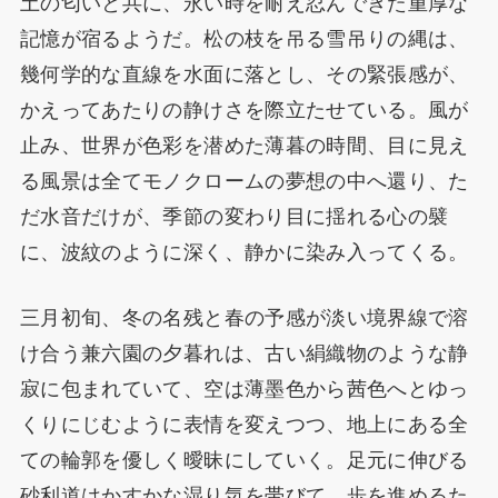
土の匂いと共に、永い時を耐え忍んできた重厚な
記憶が宿るようだ。松の枝を吊る雪吊りの縄は、
幾何学的な直線を水面に落とし、その緊張感が、
かえってあたりの静けさを際立たせている。風が
止み、世界が色彩を潜めた薄暮の時間、目に見え
る風景は全てモノクロームの夢想の中へ還り、た
だ水音だけが、季節の変わり目に揺れる心の襞
に、波紋のように深く、静かに染み入ってくる。
三月初旬、冬の名残と春の予感が淡い境界線で溶
け合う兼六園の夕暮れは、古い絹織物のような静
寂に包まれていて、空は薄墨色から茜色へとゆっ
くりにじむように表情を変えつつ、地上にある全
ての輪郭を優しく曖昧にしていく。足元に伸びる
砂利道はかすかな湿り気を帯びて、歩を進めるた