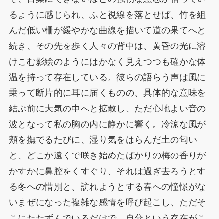
るように感じられ、ふと視線を落とせば、竹を組
んだ低い柵が緩やかな曲線を描いて道の果てへと
続き、その先を歩く人々の背中は、黄昏の光に溶
けこむ影絵のようにはかなく見えつつも確かな体
温を持って存在している。彼らの語らう声は風に
乗って断片的に耳に届くものの、具体的な意味を
結ぶ前に大気の中へと拡散し、ただ心地よい音の
波となって私の胸の内に静かに響く。冷涼な風が
頬を撫でるたびに、湿り気をはらんだ土の匂い
と、どこか遠くで咲き始めたばかりの梅の香りが
かすかに鼻腔をくすぐり、それは過ぎ去ろうとす
る冬への惜別と、訪れようとする春への憧憬がな
いまぜになった複雑な感情を呼び起こし、ただそ
こにたたずんでいるだけで、自分という存在がこ