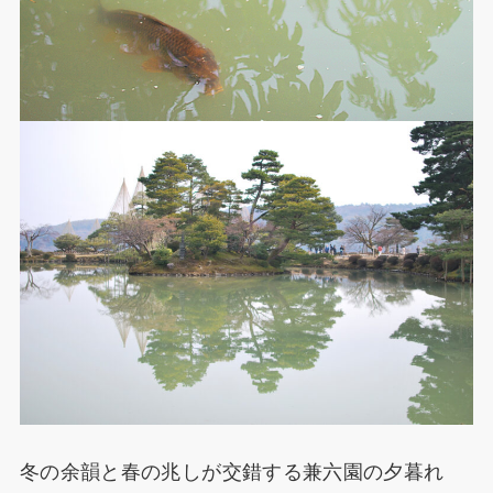
冬の余韻と春の兆しが交錯する兼六園の夕暮れ