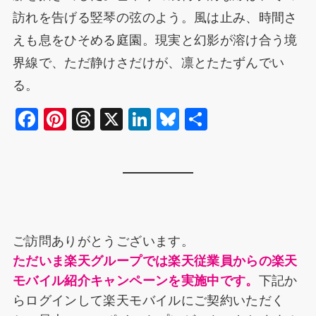
訪れを告げる竪琴の弦のよう。風は止み、時間さ
えも息をひそめる庭園。現実と幻影が溶け合う境
界線で、ただ静けさだけが、凛とたたずんでい
る。
F
Pi
T
X
Li
Bl
共
a
nt
hr
n
u
有
c
er
e
k
e
e
e
a
e
s
b
st
d
dI
k
o
s
n
y
ご訪問ありがとうございます。
o
ただいま楽天グループでは楽天従業員からの楽天
k
モバイル紹介キャンペーンを実施中です。
下記か
らログインして楽天モバイルにご契約いただく