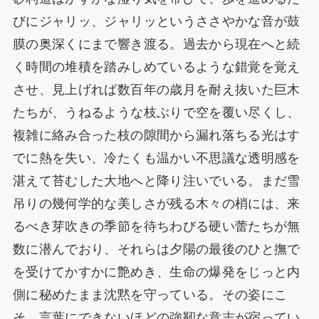
びにジャリッ、ジャリッというささやかな音が鼓
膜の奥深くにまで響き渡る。過去から現在へと続
く時間の堆積を踏みしめているような錯覚を覚え
させ、見上げれば数百年の歳月を耐え抜いた巨木
たちが、うねるような枝ぶりで空を覆い尽くし、
複雑に絡み合った枝の隙間から漏れ落ちる光はす
でに熱を失い、冷たくも温かい不思議な透明感を
湛えて苔むした大地へと降り注いでいる。まだ雪
吊りの幾何学的な美しさが残る木々の梢には、来
るべき芽吹きの季節を待ちわびる硬い蕾たちが無
数に潜んでおり、それらは夕陽の最後のひと撫で
を受けてかすかに艶めき、生命の爆発をじっと内
側に秘めたまま沈黙を守っている。その姿にこ
そ、言葉にできないほどの強靭な意志が宿ってい