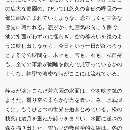
の広大な庭園の、ひいては悠久の自然の呼吸の一
部に組みこまれていくような、恐ろしくも甘美な
感覚に襲われる。霞がかった空気の向こう側で、
池の水面がわずかに揺らぎ、空の移ろいを鏡のよ
うに映し出しながら、今日という一日が終わろう
とするその瞬間を、木々も、苔も、石も、私自身
も、全ての事象が固唾を飲んで見守っているかの
ような、神聖で濃密な時がここには流れている。
静寂が溶けこんだ兼六園の水面は、空を映す鏡の
ようだ。曇り空の柔らかな光を吸いこみ、水底深
くに、もうひとつの世界を抱きとめている。松の
枝葉は歳月を重ねた誇りをまとい、水面に逆さの
森を描き出した。雪吊りの幾何学的な線は、冬の