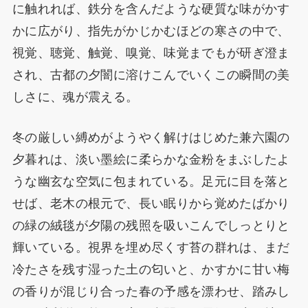
に触れれば、鉄分を含んだような硬質な味がかす
かに広がり、指先がかじかむほどの寒さの中で、
視覚、聴覚、触覚、嗅覚、味覚までもが研ぎ澄ま
され、古都の夕闇に溶けこんでいくこの瞬間の美
しさに、魂が震える。
冬の厳しい縛めがようやく解けはじめた兼六園の
夕暮れは、淡い墨絵に柔らかな金粉をまぶしたよ
うな幽玄な空気に包まれている。足元に目を落と
せば、老木の根元で、長い眠りから覚めたばかり
の緑の絨毯が夕陽の残照を吸いこんでしっとりと
輝いている。視界を埋め尽くす苔の群れは、まだ
冷たさを残す湿った土の匂いと、かすかに甘い梅
の香りが混じり合った春の予感を漂わせ、踏みし