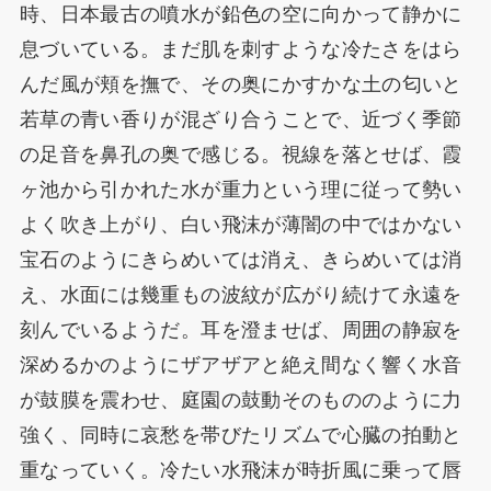
時、日本最古の噴水が鉛色の空に向かって静かに
息づいている。まだ肌を刺すような冷たさをはら
んだ風が頬を撫で、その奥にかすかな土の匂いと
若草の青い香りが混ざり合うことで、近づく季節
の足音を鼻孔の奥で感じる。視線を落とせば、霞
ヶ池から引かれた水が重力という理に従って勢い
よく吹き上がり、白い飛沫が薄闇の中ではかない
宝石のようにきらめいては消え、きらめいては消
え、水面には幾重もの波紋が広がり続けて永遠を
刻んでいるようだ。耳を澄ませば、周囲の静寂を
深めるかのようにザアザアと絶え間なく響く水音
が鼓膜を震わせ、庭園の鼓動そのもののように力
強く、同時に哀愁を帯びたリズムで心臓の拍動と
重なっていく。冷たい水飛沫が時折風に乗って唇