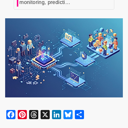
monitoring, predicti…
F
Pi
T
X
Li
Bl
共
a
nt
hr
n
u
有