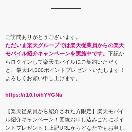
c
er
e
k
e
e
e
a
e
s
b
st
d
dI
k
o
s
n
y
ご訪問ありがとうございます。
o
ただいま楽天グループでは楽天従業員からの楽天
k
モバイル紹介キャンペーンを実施中です。
下記か
らログインして楽天モバイルにご契約いただく
と、最大14,000ポイントプレゼントいたします！
よろしくお願い申し上げます。
https://r10.to/hYYGNa
【楽天従業員から紹介された方限定】楽天モバイ
ル紹介キャンペーン！回線お申し込みごとにポイ
ントプレゼント！上記URLからどなたでもお申し