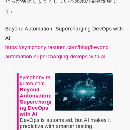
たちが構築しようとしている未来の開発現場で
す。
Beyond Automation: Supercharging DevOps with
AI
https://symphony.rakuten.com/blog/beyond-
automation-supercharging-devops-with-ai
symphony.ra
kuten.com
Beyond
Automation:
Superchargi
ng DevOps
with AI
DevOps is automated, but AI makes it
predictive with smarter testing,