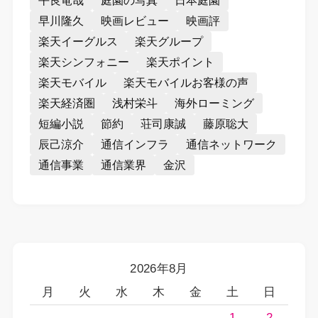
平良竜哉
庭園の写真
日本庭園
早川隆久
映画レビュー
映画評
楽天イーグルス
楽天グループ
楽天シンフォニー
楽天ポイント
楽天モバイル
楽天モバイルお客様の声
楽天経済圏
浅村栄斗
海外ローミング
短編小説
節約
荘司康誠
藤原聡大
辰己涼介
通信インフラ
通信ネットワーク
通信事業
通信業界
金沢
2026年8月
月
火
水
木
金
土
日
1
2