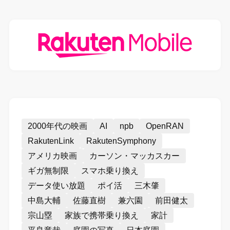
2000年代の映画
AI
npb
OpenRAN
RakutenLink
RakutenSymphony
アメリカ映画
カーソン・マッカスカー
ギガ無制限
スマホ乗り換え
データ使い放題
ポイ活
三木肇
中島大輔
佐藤直樹
兼六園
前田健太
宗山塁
家族で携帯乗り換え
家計