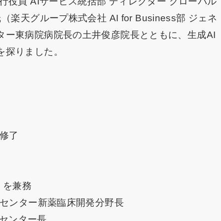
役員 AIサービス統括部 ディレクター グローバル
グループ株式会社 AI for Business部 ジェネ
ター東病院病院長の土井俊彦院長とともに、生成AI
を探りました。
科修了
）を兼務
発センター新薬臨床開発分野長
発センター長