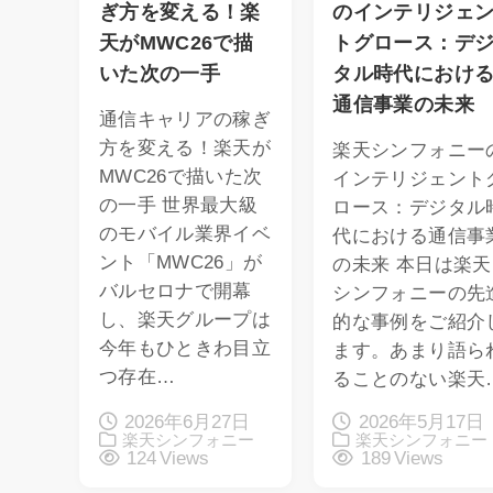
ぎ方を変える！楽
のインテリジェ
天がMWC26で描
トグロース：デ
いた次の一手
タル時代におけ
通信事業の未来
通信キャリアの稼ぎ
方を変える！楽天が
楽天シンフォニー
MWC26で描いた次
インテリジェント
の一手 世界最大級
ロース：デジタル
のモバイル業界イベ
代における通信事
ント「MWC26」が
の未来 本日は楽天
バルセロナで開幕
シンフォニーの先
し、楽天グループは
的な事例をご紹介
今年もひときわ目立
ます。あまり語ら
つ存在…
ることのない楽天
2026年6月27日
2026年5月17日
楽天シンフォニー
楽天シンフォニー
124 Views
189 Views