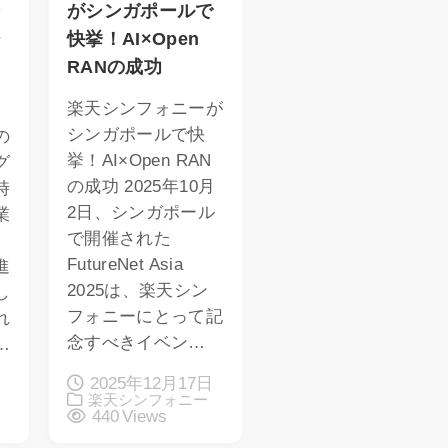
ン
がシンガポールで
ジ
快挙！AI×Open
る
RANの成功
楽天シンフォニーが
シンガポールで快
の
挙！AI×Open RAN
グ
の成功 2025年10月
時
2日、シンガポール
業
で開催された
FutureNet Asia
進
2025は、楽天シン
し
フォニーにとって記
れ
念すべきイベン…
…
2025年12月17日
楽天シンフォニー
440 Views