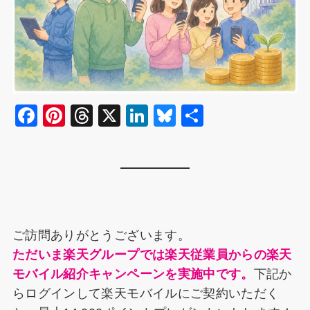
F
Pi
T
X
Li
Bl
共
a
nt
hr
n
u
有
c
er
e
k
e
e
e
a
e
s
b
st
d
dI
k
o
s
n
y
ご訪問ありがとうございます。
o
ただいま楽天グループでは楽天従業員からの楽天
k
モバイル紹介キャンペーンを実施中です。
下記か
らログインして楽天モバイルにご契約いただく