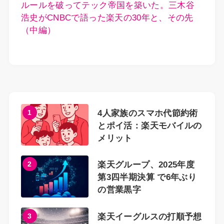
ルールを破ってテック帝国を築いた。三木谷
浩史がCNBCで語った楽天の30年と、その先
（中編）
1
4人家族のスマホ代節約術
とポイ活：楽天モバイルの
メリット
2
楽天グループ、2025年度
第3四半期決算 で6年ぶり
の営業黒字
3
楽天イーグルスの打順予想