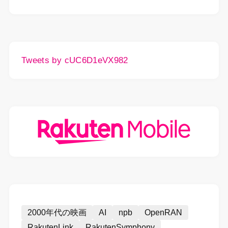
Tweets by cUC6D1eVX982
2000年代の映画
AI
npb
OpenRAN
RakutenLink
RakutenSymphony