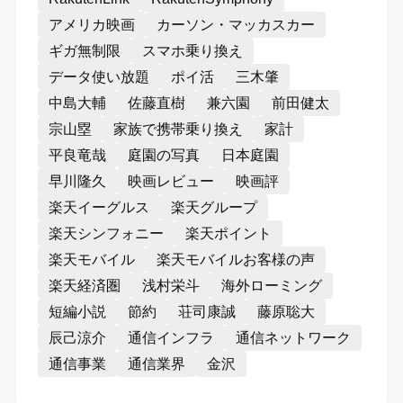
アメリカ映画
カーソン・マッカスカー
ギガ無制限
スマホ乗り換え
データ使い放題
ポイ活
三木肇
中島大輔
佐藤直樹
兼六園
前田健太
宗山塁
家族で携帯乗り換え
家計
平良竜哉
庭園の写真
日本庭園
早川隆久
映画レビュー
映画評
楽天イーグルス
楽天グループ
楽天シンフォニー
楽天ポイント
楽天モバイル
楽天モバイルお客様の声
楽天経済圏
浅村栄斗
海外ローミング
短編小説
節約
荘司康誠
藤原聡大
辰己涼介
通信インフラ
通信ネットワーク
通信事業
通信業界
金沢