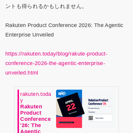
ントも得られるかもしれません。
Rakuten Product Conference 2026: The Agentic
Enterprise Unveiled
https://rakuten.today/blog/rakute-product-
conference-2026-the-agentic-enterprise-
unveiled.html
rakuten.toda
y
Rakuten
Product
Conference
'26: The
Agentic