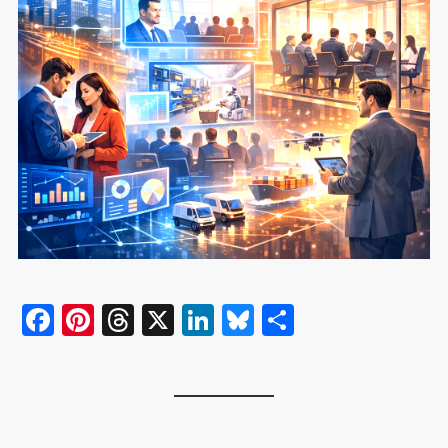
F
Pi
T
X
Li
Bl
共
a
nt
hr
n
u
有
c
er
e
k
e
e
e
a
e
s
b
st
d
dI
k