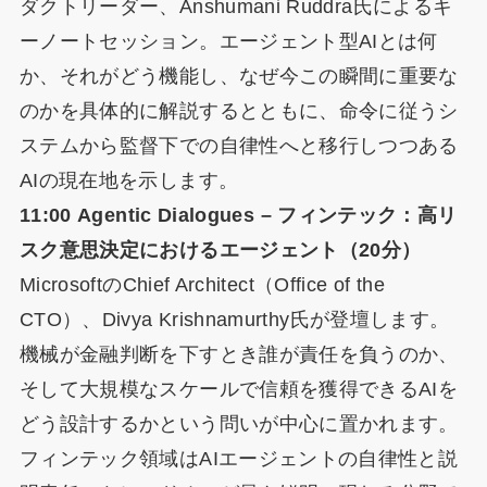
ダクトリーダー、Anshumani Ruddra氏によるキ
ーノートセッション。エージェント型AIとは何
か、それがどう機能し、なぜ今この瞬間に重要な
のかを具体的に解説するとともに、命令に従うシ
ステムから監督下での自律性へと移行しつつある
AIの現在地を示します。
11:00 Agentic Dialogues – フィンテック：高リ
スク意思決定におけるエージェント（20分）
MicrosoftのChief Architect（Office of the
CTO）、Divya Krishnamurthy氏が登壇します。
機械が金融判断を下すとき誰が責任を負うのか、
そして大規模なスケールで信頼を獲得できるAIを
どう設計するかという問いが中心に置かれます。
フィンテック領域はAIエージェントの自律性と説