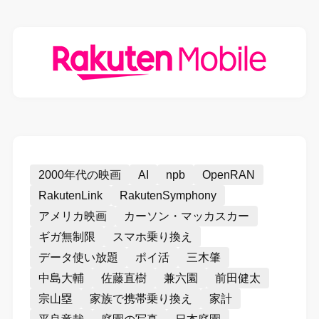
2000年代の映画
AI
npb
OpenRAN
RakutenLink
RakutenSymphony
アメリカ映画
カーソン・マッカスカー
ギガ無制限
スマホ乗り換え
データ使い放題
ポイ活
三木肇
中島大輔
佐藤直樹
兼六園
前田健太
宗山塁
家族で携帯乗り換え
家計