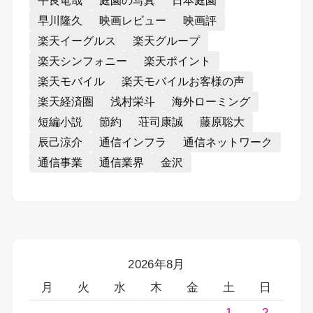
平良竜哉
庭園の写真
日本庭園
早川隆久
映画レビュー
映画評
楽天イーグルス
楽天グループ
楽天シンフォニー
楽天ポイント
楽天モバイル
楽天モバイルお客様の声
楽天経済圏
浅村栄斗
海外ローミング
短編小説
節約
荘司康誠
藤原聡大
辰己涼介
通信インフラ
通信ネットワーク
通信事業
通信業界
金沢
2026年8月
月
火
水
木
金
土
日
1
2