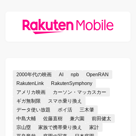
2000年代の映画
AI
npb
OpenRAN
RakutenLink
RakutenSymphony
アメリカ映画
カーソン・マッカスカー
ギガ無制限
スマホ乗り換え
データ使い放題
ポイ活
三木肇
中島大輔
佐藤直樹
兼六園
前田健太
宗山塁
家族で携帯乗り換え
家計