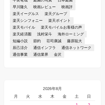
平良竜哉
庭園の写真
日本庭園
早川隆久
映画レビュー
映画評
楽天イーグルス
楽天グループ
楽天シンフォニー
楽天ポイント
楽天モバイル
楽天モバイルお客様の声
楽天経済圏
浅村栄斗
海外ローミング
短編小説
節約
荘司康誠
藤原聡大
辰己涼介
通信インフラ
通信ネットワーク
通信事業
通信業界
金沢
2026年8月
月
火
水
木
金
土
日
1
2