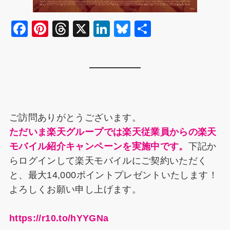
F
Pi
T
X
Li
Bl
共
a
nt
hr
n
u
有
c
er
e
k
e
e
e
a
e
s
b
st
d
dI
k
o
s
n
y
ご訪問ありがとうございます。
o
ただいま楽天グループでは楽天従業員からの楽天
k
モバイル紹介キャンペーンを実施中です。
下記か
らログインして楽天モバイルにご契約いただく
と、最大14,000ポイントプレゼントいたします！
よろしくお願い申し上げます。
https://r10.to/hYYGNa