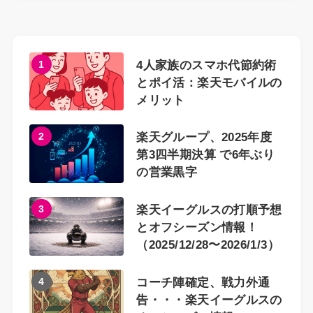
1
4人家族のスマホ代節約術
とポイ活：楽天モバイルの
メリット
2
楽天グループ、2025年度
第3四半期決算 で6年ぶり
の営業黒字
3
楽天イーグルスの打順予想
とオフシーズン情報！
（2025/12/28〜2026/1/3）
4
コーチ陣確定、戦力外通
告・・・楽天イーグルスの