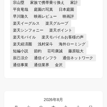
宗山塁
家族で携帯乗り換え
家計
平良竜哉
庭園の写真
日本庭園
早川隆久
映画レビュー
映画評
楽天イーグルス
楽天グループ
楽天シンフォニー
楽天ポイント
楽天モバイル
楽天モバイルお客様の声
楽天経済圏
浅村栄斗
海外ローミング
短編小説
節約
荘司康誠
藤原聡大
辰己涼介
通信インフラ
通信ネットワーク
通信事業
通信業界
金沢
2026年8月