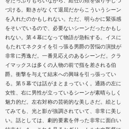
をたっぷりもらいながら、給仕の頬を張り手しつ
づける。動きがなくて退屈だからこういうシーン
を入れたのかもしれない。ただ、明らかに緊張感
をそいでいるので、必要ないシーンだったかもし
れない。第４幕になって物語が急転する。イスに
もたれてネクタイを引っ張る男爵の苦悩の演技が
非常に秀逸だ。一番見応えのあるシーンだ。クラ
イマックスは多くの人物の前で指を差される伯
爵。衝撃を与えて結末への興味を引っ張ってい
る。第５幕では話がまとまっていく。通路の左に
女性、右に男性が立っているシーンが素晴らしく
魅力的だ。左右対称の芸術的な美しさだ。絵とし
てみても、光と影が強調されていて、非常に美し
い。話としては、劇的要素を伴った非常に面白い