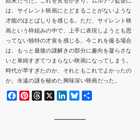
結末だった。これを見るかぎり、ムルナウ監督に
は、サイレント映画にとどまることがないような
才能のほとばしりを感じる。ただ、サイレント映
画という枠組みの中で、上手に表現しようとも思
ってない独特の才覚を感じる。今これを撮る場合
は、もっと最後の謎解きの部分に趣向を凝らさな
いと単純すぎてつまらない映画になってしまう。
時代が早すぎたのか、それともこれでよかったの
か。永遠の謎を秘めた興味深い映画だった。
F
Pi
T
X
Li
Bl
共
a
nt
hr
n
u
有
c
er
e
k
e
e
e
a
e
s
b
st
d
dI
k