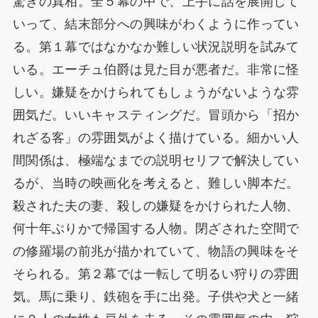
驚きの真相。全５幕の中で、上手に話を展開して
いって、結末部分への興味がわくように作ってい
る。第１幕ではなかなか難しい状況説明を試みて
いる。エーチュ伯爵は見た目が悪者だ。非常に怪
しい。嫌疑をかけられてもしょうがないような雰
囲気だ。いいキャスティングだ。冒頭から「招か
れざる客」の雰囲気がよく描けている。細かい人
間関係は、極端なまでの説明セリフで解決してい
るが、当時の映画化を考えると、難しい脚本だ。
殺された夫の妻、殺しの嫌疑をかけられた人物、
何十年ぶりかで帰国する人物。閉ざされた空間で
の修羅場の前兆が描かれていて、物語の興味をそ
そられる。第２幕では一転して明るい狩りの雰囲
気。馬に乗り、鉄砲を手に出発。子供や犬と一緒