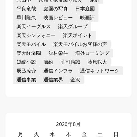
平良竜哉
庭園の写真
日本庭園
早川隆久
映画レビュー
映画評
楽天イーグルス
楽天グループ
楽天シンフォニー
楽天ポイント
楽天モバイル
楽天モバイルお客様の声
楽天経済圏
浅村栄斗
海外ローミング
短編小説
節約
荘司康誠
藤原聡大
辰己涼介
通信インフラ
通信ネットワーク
通信事業
通信業界
金沢
2026年8月
月
火
水
木
金
土
日