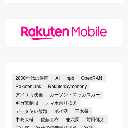
2000年代の映画
AI
npb
OpenRAN
RakutenLink
RakutenSymphony
アメリカ映画
カーソン・マッカスカー
ギガ無制限
スマホ乗り換え
データ使い放題
ポイ活
三木肇
中島大輔
佐藤直樹
兼六園
前田健太
宗山塁
家族で携帯乗り換え
家計