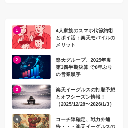
1
4人家族のスマホ代節約術
とポイ活：楽天モバイルの
メリット
2
楽天グループ、2025年度
第3四半期決算 で6年ぶり
の営業黒字
3
楽天イーグルスの打順予想
とオフシーズン情報！
（2025/12/28〜2026/1/3）
4
コーチ陣確定、戦力外通
告・・・楽天イーグルスの