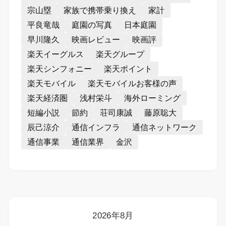
宗山塁
家族で携帯乗り換え
家計
平良竜哉
庭園の写真
日本庭園
早川隆久
映画レビュー
映画評
楽天イーグルス
楽天グループ
楽天シンフォニー
楽天ポイント
楽天モバイル
楽天モバイルお客様の声
楽天経済圏
浅村栄斗
海外ローミング
短編小説
節約
荘司康誠
藤原聡大
辰己涼介
通信インフラ
通信ネットワーク
通信事業
通信業界
金沢
2026年8月