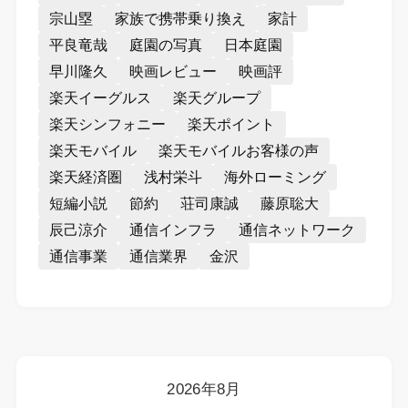
宗山塁
家族で携帯乗り換え
家計
平良竜哉
庭園の写真
日本庭園
早川隆久
映画レビュー
映画評
楽天イーグルス
楽天グループ
楽天シンフォニー
楽天ポイント
楽天モバイル
楽天モバイルお客様の声
楽天経済圏
浅村栄斗
海外ローミング
短編小説
節約
荘司康誠
藤原聡大
辰己涼介
通信インフラ
通信ネットワーク
通信事業
通信業界
金沢
2026年8月