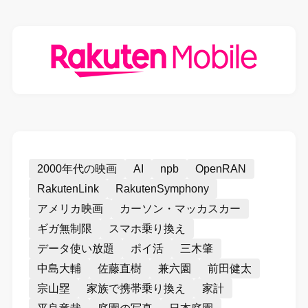
2000年代の映画
AI
npb
OpenRAN
RakutenLink
RakutenSymphony
アメリカ映画
カーソン・マッカスカー
ギガ無制限
スマホ乗り換え
データ使い放題
ポイ活
三木肇
中島大輔
佐藤直樹
兼六園
前田健太
宗山塁
家族で携帯乗り換え
家計