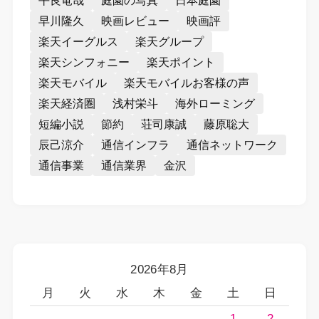
平良竜哉
庭園の写真
日本庭園
早川隆久
映画レビュー
映画評
楽天イーグルス
楽天グループ
楽天シンフォニー
楽天ポイント
楽天モバイル
楽天モバイルお客様の声
楽天経済圏
浅村栄斗
海外ローミング
短編小説
節約
荘司康誠
藤原聡大
辰己涼介
通信インフラ
通信ネットワーク
通信事業
通信業界
金沢
2026年8月
月
火
水
木
金
土
日
1
2