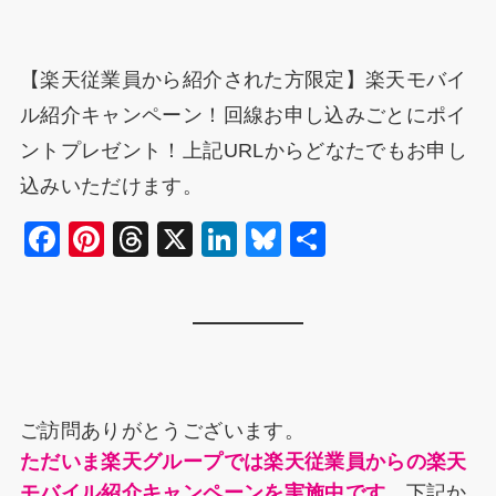
【楽天従業員から紹介された方限定】楽天モバイ
ル紹介キャンペーン！回線お申し込みごとにポイ
ントプレゼント！上記URLからどなたでもお申し
込みいただけます。
F
Pi
T
X
Li
Bl
共
a
nt
hr
n
u
有
c
er
e
k
e
e
e
a
e
s
b
st
d
dI
k
o
s
n
y
ご訪問ありがとうございます。
o
ただいま楽天グループでは楽天従業員からの楽天
k
モバイル紹介キャンペーンを実施中です。
下記か