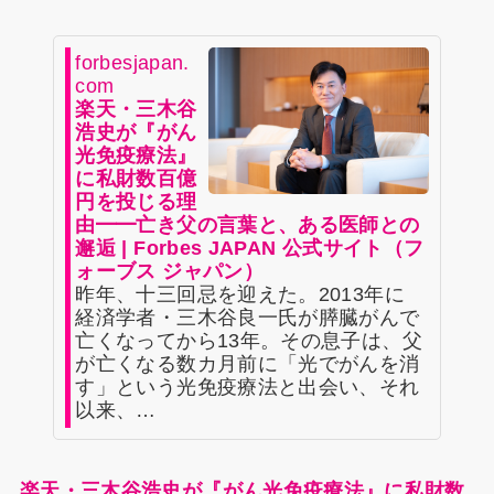
forbesjapan.
com
楽天・三木谷
浩史が『がん
光免疫療法』
に私財数百億
円を投じる理
由━━亡き父の言葉と、ある医師との
邂逅 | Forbes JAPAN 公式サイト（フ
ォーブス ジャパン）
昨年、十三回忌を迎えた。2013年に
経済学者・三木谷良一氏が膵臓がんで
亡くなってから13年。その息子は、父
が亡くなる数カ月前に「光でがんを消
す」という光免疫療法と出会い、それ
以来、…
楽天・三木谷浩史が『がん光免疫療法』に私財数