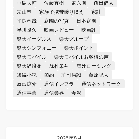
中島大輔
佐藤直樹
兼六園
前田健太
宗山塁
家族で携帯乗り換え
家計
平良竜哉
庭園の写真
日本庭園
早川隆久
映画レビュー
映画評
楽天イーグルス
楽天グループ
楽天シンフォニー
楽天ポイント
楽天モバイル
楽天モバイルお客様の声
楽天経済圏
浅村栄斗
海外ローミング
短編小説
節約
荘司康誠
藤原聡大
辰己涼介
通信インフラ
通信ネットワーク
通信事業
通信業界
金沢
2026年8月