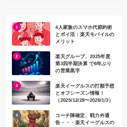
1
4人家族のスマホ代節約術
とポイ活：楽天モバイルの
メリット
2
楽天グループ、2025年度
第3四半期決算 で6年ぶり
の営業黒字
3
楽天イーグルスの打順予想
とオフシーズン情報！
（2025/12/28〜2026/1/3）
4
コーチ陣確定、戦力外通
告・・・楽天イーグルスの