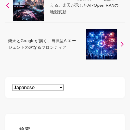
える。楽天が示したAI×Open RANの
地殻変動
楽天とGoogleが描く、自律型AIエー
ジェントの次なるフロンティア
検索