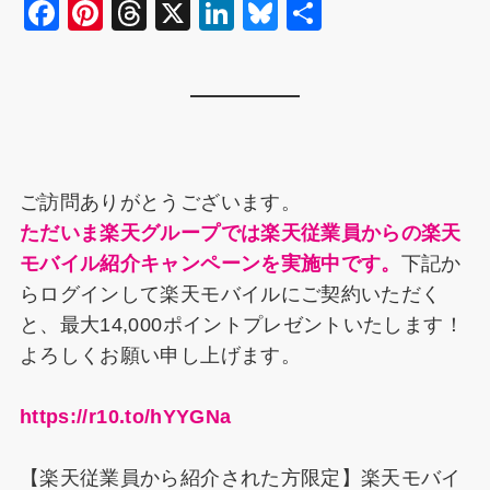
F
Pi
T
X
Li
Bl
共
a
nt
hr
n
u
有
c
er
e
k
e
e
e
a
e
s
b
st
d
dI
k
o
s
n
y
ご訪問ありがとうございます。
o
ただいま楽天グループでは楽天従業員からの楽天
k
モバイル紹介キャンペーンを実施中です。
下記か
らログインして楽天モバイルにご契約いただく
と、最大14,000ポイントプレゼントいたします！
よろしくお願い申し上げます。
https://r10.to/hYYGNa
【楽天従業員から紹介された方限定】楽天モバイ