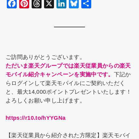
F
Pi
T
X
Li
Bl
共
a
nt
hr
n
u
有
c
er
e
k
e
e
e
a
e
s
b
st
d
dI
k
o
s
n
y
ご訪問ありがとうございます。
o
ただいま楽天グループでは楽天従業員からの楽天
k
モバイル紹介キャンペーンを実施中です。
下記か
らログインして楽天モバイルにご契約いただく
と、最大14,000ポイントプレゼントいたします！
よろしくお願い申し上げます。
https://r10.to/hYYGNa
【楽天従業員から紹介された方限定】楽天モバイ